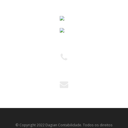
(11) 2954-5751
(11) 2954-6444
andreia@dagian.com.br
© Copyright 2022 Dagian Contabilidade. Todos os direitos