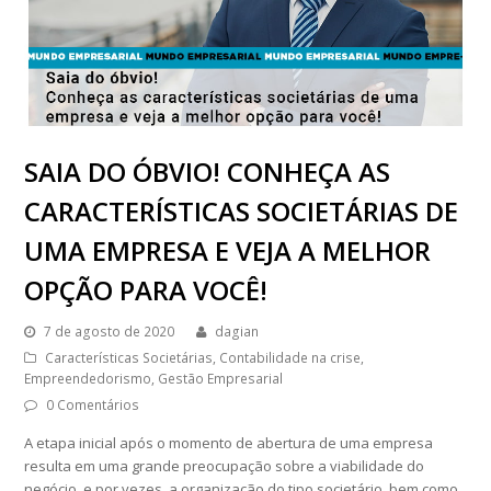
SAIA DO ÓBVIO! CONHEÇA AS
CARACTERÍSTICAS SOCIETÁRIAS DE
UMA EMPRESA E VEJA A MELHOR
OPÇÃO PARA VOCÊ!
7 de agosto de 2020
dagian
Características Societárias
,
Contabilidade na crise
,
Empreendedorismo
,
Gestão Empresarial
0 Comentários
A etapa inicial após o momento de abertura de uma empresa
resulta em uma grande preocupação sobre a viabilidade do
negócio, e por vezes, a organização do tipo societário, bem como,