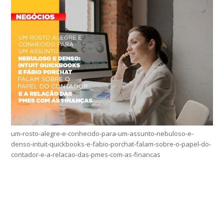
um-rosto-alegre-e-conhecido-para-um-assunto-nebuloso-e-
denso-intuit-quickbooks-e-fabio-porchat-falam-sobre-o-papel-do-
contador-e-a-relacao-das-pmes-com-as-financas
Home