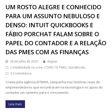
UM ROSTO ALEGRE E CONHECIDO
PARA UM ASSUNTO NEBULOSO E
DENSO: INTUIT QUICKBOOKS E
FÁBIO PORCHAT FALAM SOBRE O
PAPEL DO CONTADOR E A RELAÇÃO
DAS PMES COM AS FINANÇAS
28 de julho de 2020
dagian
Contabilidade na crise
,
COVID-19
,
PMEs
,
QuickBooks
0 Comentários
Criada pela agência iDTBWA, campanha traz histórias reais de
empreendedores que encontraram na tecnologia e no apoio do
contador um caminho para o crescimento.
Leia mais