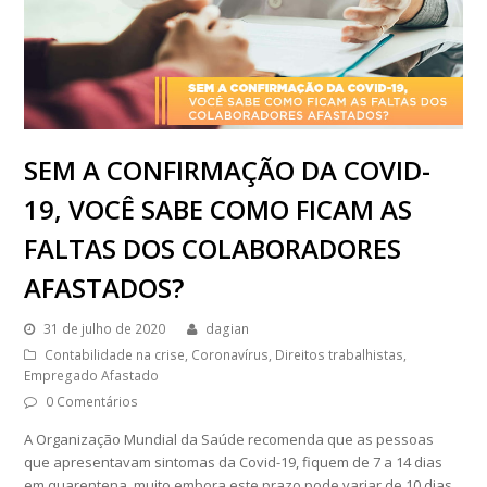
SEM A CONFIRMAÇÃO DA COVID-
19, VOCÊ SABE COMO FICAM AS
FALTAS DOS COLABORADORES
AFASTADOS?
31 de julho de 2020
dagian
Contabilidade na crise
,
Coronavírus
,
Direitos trabalhistas
,
Empregado Afastado
0 Comentários
A Organização Mundial da Saúde recomenda que as pessoas
que apresentavam sintomas da Covid-19, fiquem de 7 a 14 dias
em quarentena, muito embora este prazo pode variar de 10 dias