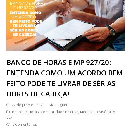
BANCO DE HORAS E MP 927/20:
ENTENDA COMO UM ACORDO BEM
FEITO PODE TE LIVRAR DE SÉRIAS
DORES DE CABEÇA!
22 de julho de 2020
dagian
Banco de Horas
,
Contabilidade na crise
,
Medida Provisória
,
MP
927
0 Comentários