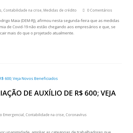
s
,
Contabilidade na crise
,
Medidas de crédito
0 Comentários
rigo Maia (DEM-RJ), afirmou nesta segunda-feira que as medidas
mia de Covid-19 não estão chegando aos empresários e que, se
cair mais do que o projetado atualmente.
ÇÃO DE AUXÍLIO DE R$ 600; VEJA
io Emergencial
,
Contabilidade na crise
,
Coronavírus
 por unanimidade, ampliar as categorias de trabalhadores que