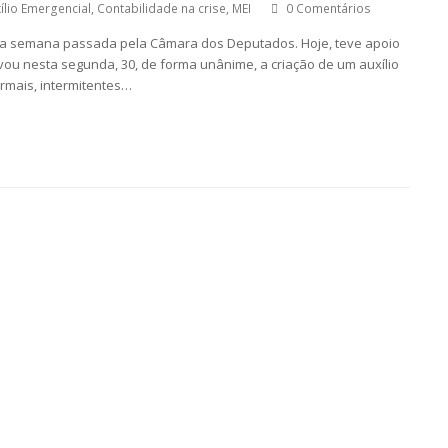
ílio Emergencial
,
Contabilidade na crise
,
MEI
0 Comentários
 na semana passada pela Câmara dos Deputados. Hoje, teve apoio
u nesta segunda, 30, de forma unânime, a criação de um auxílio
rmais, intermitentes…