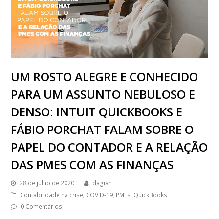
UM ROSTO ALEGRE E CONHECIDO
PARA UM ASSUNTO NEBULOSO E
DENSO: INTUIT QUICKBOOKS E
FÁBIO PORCHAT FALAM SOBRE O
PAPEL DO CONTADOR E A RELAÇÃO
DAS PMES COM AS FINANÇAS
28 de julho de 2020
dagian
Contabilidade na crise
,
COVID-19
,
PMEs
,
QuickBooks
0 Comentários