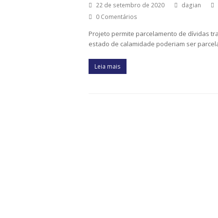
22 de setembro de 2020
dagian
0 Comentários
Projeto permite parcelamento de dívidas t
estado de calamidade poderiam ser parcela
Leia mais