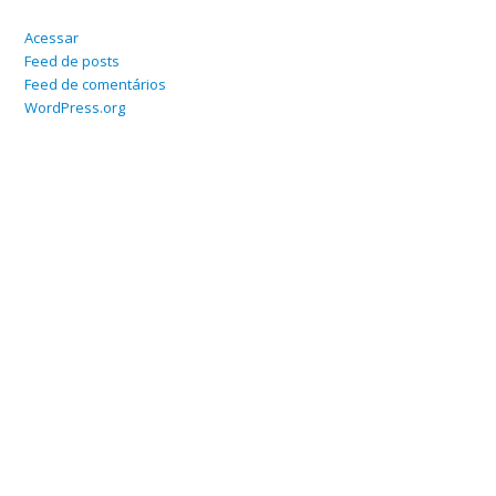
Acessar
Feed de posts
Feed de comentários
WordPress.org
Home
Sobre
Serviços Online
Blog
Contato
Departamento Contábil