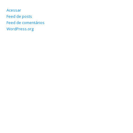
Acessar
Feed de posts
Feed de comentários
WordPress.org
Home
Sobre
Serviços Online
Blog
Contato
Departamento Contábil