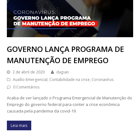
GOVERNO LANÇA PROGRAMA DE
MANUTENÇÃO DE EMPREGO
2 de abril de 2020
dagian
Auxílio Emergencial
,
Contabilidade na crise
,
Coronavírus
0 Comentários
Acaba de ser lançado o Programa Emergencial de Manutenção do
Emprego do governo federal para conter a crise econômica
causada pela pandemia da covid-19.
Leia mais