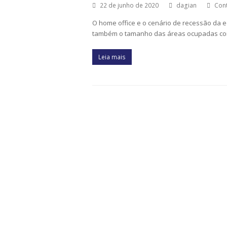
22 de junho de 2020
dagian
Cont
O home office e o cenário de recessão da
também o tamanho das áreas ocupadas com
Leia mais