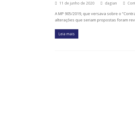
11 de junho de 2020
dagian
Cont
A MP 905/2019, que versava sobre o “Contra
alterações que seriam propostas foram revo
Leia mais