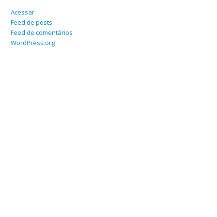
Acessar
Feed de posts
Feed de comentários
WordPress.org
Home
Sobre
Serviços Online
Blog
Contato
Departamento Contábil