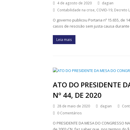
4 de agosto de 2020
dagian
Contabilidade na crise
,
COVID-19
,
Decreto L
O governo publicou Portaria nº 15.655, de 1
casos de rescisão sem justa causa durante
Leia mais
ATO DO PRESIDENTE 
Nº 44, DE 2020
28 de maio de 2020
dagian
Cont
0 Comentários
O PRESIDENTE DA MESA DO CONGRESSO NACION
de 2002-CN, faz saber que, nos termos do § 7