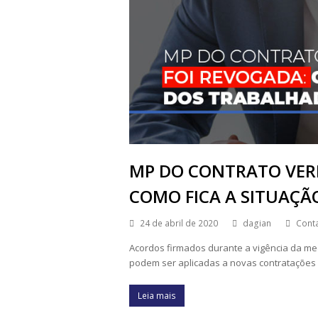
MP DO CONTRATO VERD
COMO FICA A SITUAÇÃ
24 de abril de 2020
dagian
Conta
Acordos firmados durante a vigência da me
podem ser aplicadas a novas contratações a
Leia mais