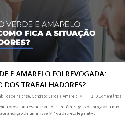
E E AMARELO FOI REVOGADA:
O DOS TRABALHADORES?
bilidade na crise
,
Contrato Verde e Amarelo
,
MP
0 Comentários
dida provisória estão mantidos. Porém, regras do programa não
té à edição de uma nova MP ou decreto legislativo.