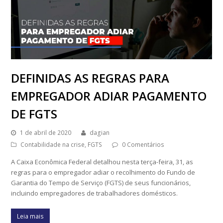
DEFINIDAS AS REGRAS PARA
EMPREGADOR ADIAR PAGAMENTO
DE FGTS
1 de abril de 2020
dagian
Contabilidade na crise
,
FGTS
0 Comentários
A Caixa Econômica Federal detalhou nesta terça-feira, 31, as
regras para o empregador adiar o recolhimento do Fundo de
Garantia do Tempo de Serviço (FGTS) de seus funcionários,
incluindo empregadores de trabalhadores domésticos.
Leia mais