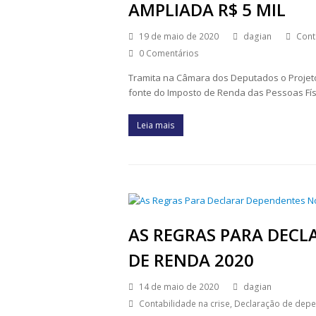
AMPLIADA R$ 5 MIL
19 de maio de 2020
dagian
Cont
0 Comentários
Tramita na Câmara dos Deputados o Projeto 
fonte do Imposto de Renda das Pessoas Fís
Leia mais
AS REGRAS PARA DEC
DE RENDA 2020
14 de maio de 2020
dagian
Contabilidade na crise
,
Declaração de dep