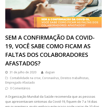
SEM A CONFIRMAÇÃO DA COVID-
19, VOCÊ SABE COMO FICAM AS
FALTAS DOS COLABORADORES
AFASTADOS?
31 de julho de 2020
dagian
Contabilidade na crise
,
Coronavírus
,
Direitos trabalhistas
,
Empregado Afastado
0 Comentários
A Organização Mundial da Saúde recomenda que as pessoas
que apresentavam sintomas da Covid-19, fiquem de 7 a 14 dias
em quarentena, muito embora este prazo pode variar de 10 dias