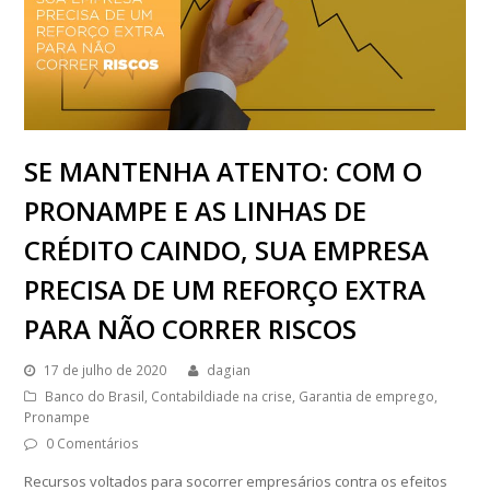
SE MANTENHA ATENTO: COM O
PRONAMPE E AS LINHAS DE
CRÉDITO CAINDO, SUA EMPRESA
PRECISA DE UM REFORÇO EXTRA
PARA NÃO CORRER RISCOS
17 de julho de 2020
dagian
Banco do Brasil
,
Contabildiade na crise
,
Garantia de emprego
,
Pronampe
0 Comentários
Recursos voltados para socorrer empresários contra os efeitos