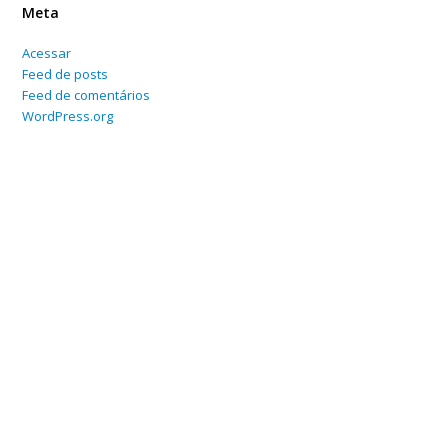
Meta
Acessar
Feed de posts
Feed de comentários
WordPress.org
Home
Sobre
Serviços Online
Blog
Contato
Departamento Contábil