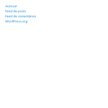
Acessar
Feed de posts
Feed de comentários
WordPress.org
Home
Sobre
Serviços Online
Blog
Contato
Departamento Contábil