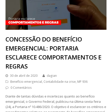
CONCESSÃO DO BENEFÍCIO
EMERGENCIAL: PORTARIA
ESCLARECE COMPORTAMENTOS E
REGRAS
30 de abril de 2020
dagian
Benefício emergencial
,
Contabilidade na crise
,
MP 936
0 Comentários
Diante de tantas dúvidas e incertezas quanto ao benefício
emergencial, o Governo Federal, publicou na última sexta feira
(24), a Portaria nº 10.486/2020. O objetivo é esclarecer os critérios e
procedimentos relativos ao pagamento do benefício emergencial