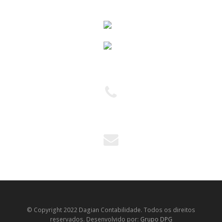
(11) 2954-5751
(11) 2954-6444
andreia@dagian.com.br
© Copyright 2022 Dagian Contabilidade. Todos os direitos
reservados. Desenvolvido por:
Grupo DPG