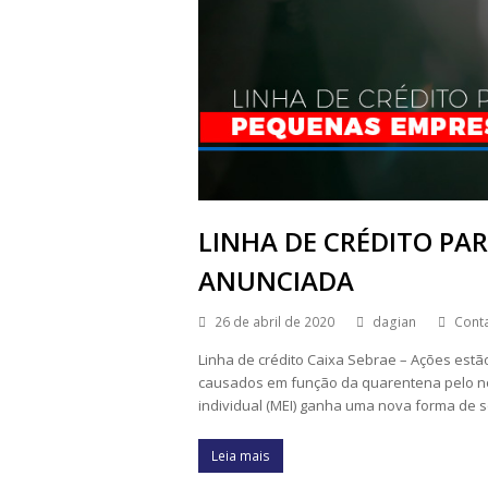
LINHA DE CRÉDITO PA
ANUNCIADA
26 de abril de 2020
dagian
Conta
Linha de crédito Caixa Sebrae – Ações est
causados em função da quarentena pelo no
individual (MEI) ganha uma nova forma de s
Leia mais