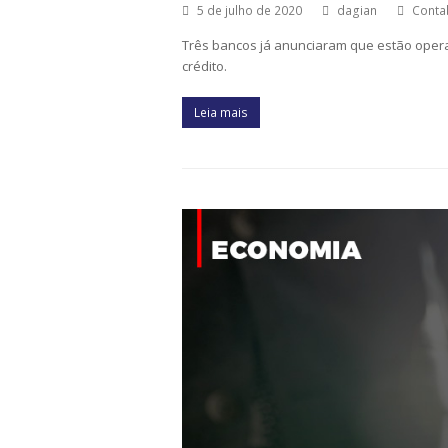
5 de julho de 2020
dagian
Contab
Três bancos já anunciaram que estão oper
crédito.
Leia mais