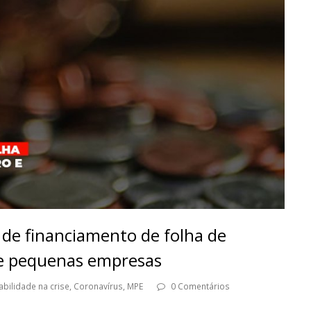
a de financiamento de folha de
e pequenas empresas
abilidade na crise
,
Coronavírus
,
MPE
0 Comentários