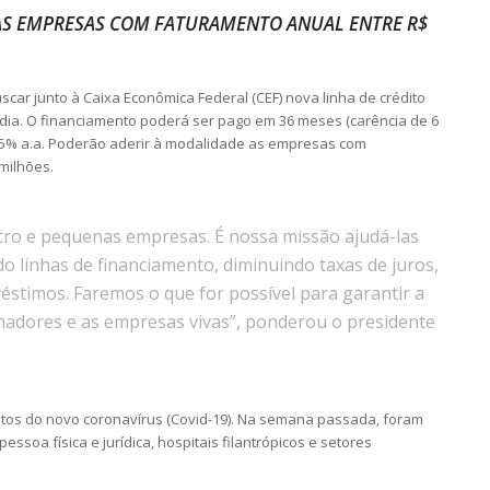
AS EMPRESAS COM FATURAMENTO ANUAL ENTRE R$
ar junto à Caixa Econômica Federal (CEF) nova linha de crédito
dia. O financiamento poderá ser pago em 36 meses (carência de 6
,75% a.a. Poderão aderir à modalidade as empresas com
milhões.
icro e pequenas empresas. É nossa missão ajudá-las
do linhas de financiamento, diminuindo taxas de juros,
stimos. Faremos o que for possível para garantir a
hadores e as empresas vivas”, ponderou o presidente
eitos do novo coronavírus (Covid-19). Na semana passada, foram
ssoa física e jurídica, hospitais filantrópicos e setores