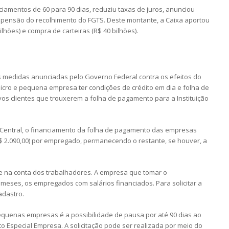
iamentos de 60 para 90 dias, reduziu taxas de juros, anunciou
spensão do recolhimento do FGTS. Deste montante, a Caixa aportou
ilhões) e compra de carteiras (R$ 40 bilhões).
as medidas anunciadas pelo Governo Federal contra os efeitos do
micro e pequena empresa ter condições de crédito em dia e folha de
vos clientes que trouxerem a folha de pagamento para a Instituição
Central, o financiamento da folha de pagamento das empresas
 R$ 2.090,00) por empregado, permanecendo o restante, se houver, a
e na conta dos trabalhadores. A empresa que tomar o
 meses, os empregados com salários financiados. Para solicitar a
adastro.
quenas empresas é a possibilidade de pausa por até 90 dias ao
dito Especial Empresa. A solicitação pode ser realizada por meio do