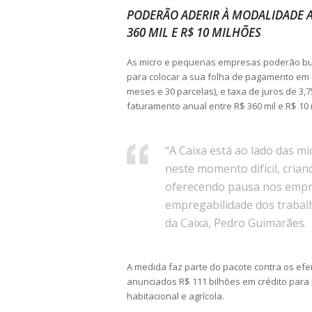
PODERÃO ADERIR À MODALIDADE 
360 MIL E R$ 10 MILHÕES
As micro e pequenas empresas poderão busc
para colocar a sua folha de pagamento em 
meses e 30 parcelas), e taxa de juros de 3
faturamento anual entre R$ 360 mil e R$ 10 
“A Caixa está ao lado das m
neste momento difícil, crian
oferecendo pausa nos empré
empregabilidade dos trabal
da Caixa, Pedro Guimarães.
A medida faz parte do pacote contra os ef
anunciados R$ 111 bilhões em crédito para pe
habitacional e agrícola.