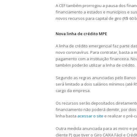
A CEF também prorrogou a pausa dos financ
financiamento a estados e municípios e su
novos recursos para capital de giro (R$ 60 b
Nova linha de crédito MPE
A linha de crédito emergencial faz parte d
novo coronavírus. Para contratar, basta a 
pagamento com a instituição financeira. No
também poderão utilizar a linha de crédito.
Segundo as regras anunciadas pelo Banco 
será limitado a dois salários mínimos (até
cargo da empresa.
Os recursos serão depositados diretament
financiamento não poderá demitir, por dois
linha basta
acessar o site
e realizar o pré-c
Outra medida anunciada para as micro e pe
cliente PJ que tiver o Giro CAIXA Fácil e Cré