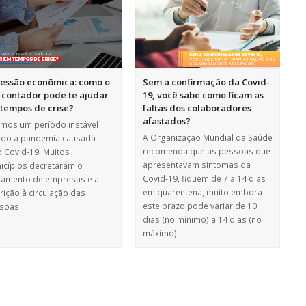
essão econômica: como o
Sem a confirmação da Covid-
 contador pode te ajudar
19, você sabe como ficam as
tempos de crise?
faltas dos colaboradores
afastados?
emos um período instável
A Organização Mundial da Saúde
ido a pandemia causada
recomenda que as pessoas que
o Covid-19. Muitos
apresentavam sintomas da
icípios decretaram o
Covid-19, fiquem de 7 a 14 dias
hamento de empresas e a
em quarentena, muito embora
rição à circulação das
este prazo pode variar de 10
soas.
dias (no mínimo) a 14 dias (no
máximo).