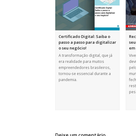
Certificado Digital: Saiba o
Rec
passo a passo para digitalizar
seu
o seu negócio!
em 
A transformação digital, que já
Viv
era realidade para muitos
dev
empreendedores brasileiros,
pel
tornou-se essencial durante a
mun
pandemia.
fec
rest
pes
Deixe um comentário