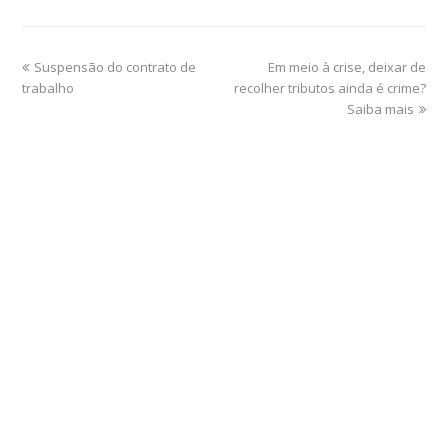
Suspensão do contrato de
Em meio à crise, deixar de
trabalho
recolher tributos ainda é crime?
Saiba mais
Home
Sobre
Serviços Online
Blog
Contato
Departamento Contábil