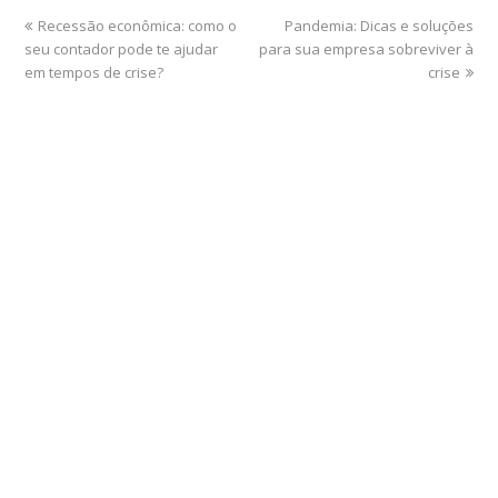
Recessão econômica: como o
Pandemia: Dicas e soluções
seu contador pode te ajudar
para sua empresa sobreviver à
em tempos de crise?
crise
Home
Sobre
Serviços Online
Blog
Contato
Departamento Contábil
Departamento Fiscal