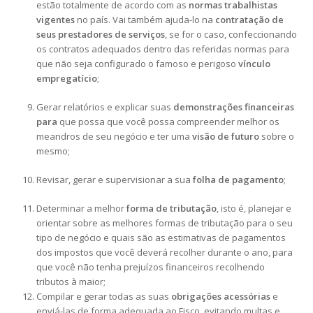
estão totalmente de acordo com as
normas trabalhistas
vigentes
no país. Vai também ajuda-lo na
contratação de
seus prestadores de serviços
, se for o caso, confeccionando
os contratos adequados dentro das referidas normas para
que não seja configurado o famoso e perigoso
vínculo
empregatício
;
Gerar relatórios e explicar suas
demonstrações financeiras
para
que possa que você possa compreender melhor os
meandros de seu negócio e ter uma
visão de futuro
sobre o
mesmo;
Revisar, gerar e supervisionar a sua
folha de pagamento
;
Determinar a melhor
forma de tributação
, isto é, planejar e
orientar sobre as melhores formas de tributação para o seu
tipo de negócio e quais são as estimativas de pagamentos
dos impostos que você deverá recolher durante o ano, para
que você não tenha prejuízos financeiros recolhendo
tributos à maior;
Compilar e gerar todas as suas
obrigações acessórias
e
enviá-las de forma adequada ao Fisco, evitando multas e