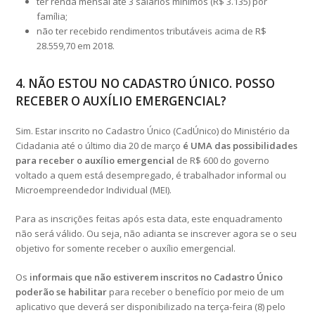
ter renda mensal até 3 salários mínimos (R$ 3.135) por
família;
não ter recebido rendimentos tributáveis acima de R$
28.559,70 em 2018.
4. NÃO ESTOU NO CADASTRO ÚNICO. POSSO
RECEBER O AUXÍLIO EMERGENCIAL?
Sim. Estar inscrito no Cadastro Único (CadÚnico) do Ministério da
Cidadania até o último dia 20 de março
é UMA das possibilidades
para receber o auxílio emergencial
de R$ 600 do governo
voltado a quem está desempregado, é trabalhador informal ou
Microempreendedor Individual (MEI).
Para as inscrições feitas após esta data, este enquadramento
não será válido. Ou seja, não adianta se inscrever agora se o seu
objetivo for somente receber o auxílio emergencial.
Os
informais que não estiverem inscritos no Cadastro Único
poderão se habilitar
para receber o benefício por meio de um
aplicativo que deverá ser disponibilizado na terça-feira (8) pelo