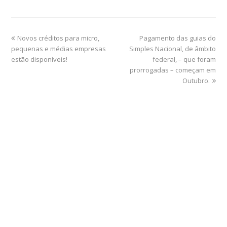
Novos créditos para micro,
Pagamento das guias do
pequenas e médias empresas
Simples Nacional, de âmbito
estão disponíveis!
federal, – que foram
prorrogadas – começam em
Outubro.
Home
Sobre
Serviços Online
Blog
Contato