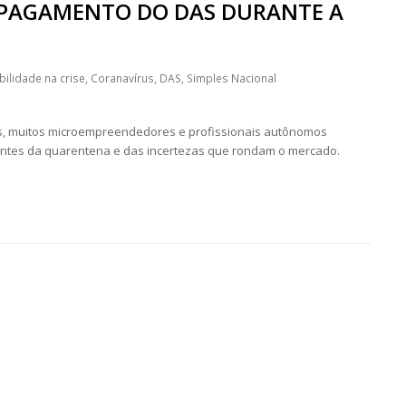
O PAGAMENTO DO DAS DURANTE A
bilidade na crise
,
Coranavírus
,
DAS
,
Simples Nacional
, muitos microempreendedores e profissionais autônomos
entes da quarentena e das incertezas que rondam o mercado.