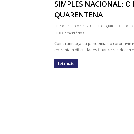
SIMPLES NACIONAL: 
QUARENTENA
2 de maio de 2020
dagian
Conta
0 Comentários
Com a ameaça da pandemia do coronavírus
enfrentam dificuldades financeiras decorr
Leia mais