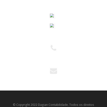
(11) 2954-5751
(11) 2954-6444
andreia@dagian.com.br
© Copyright 2022 Dagian Contabilidade. Todos os direitos