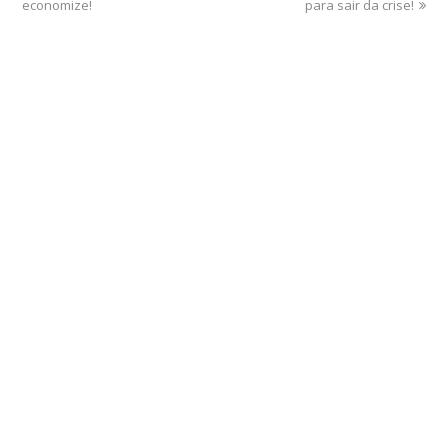
economize!
para sair da crise!
Home
Sobre
Serviços Online
Blog
Contato
Departamento Contábil
Departamento Fiscal
Departamento de Pessoal
Outros Serviços