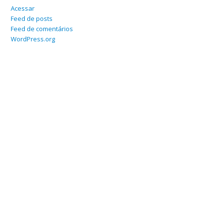
Acessar
Feed de posts
Feed de comentários
WordPress.org
Home
Sobre
Serviços Online
Blog
Contato
Departamento Contábil
Departamento Fiscal