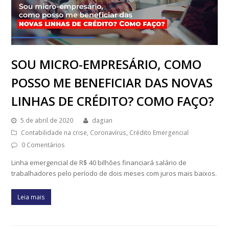
SOU MICRO-EMPRESÁRIO, COMO
POSSO ME BENEFICIAR DAS NOVAS
LINHAS DE CRÉDITO? COMO FAÇO?
5 de abril de 2020
dagian
Contabilidade na crise
,
Coronavírus
,
Crédito Emergencial
0 Comentários
Linha emergencial de R$ 40 bilhões financiará salário de
trabalhadores pelo período de dois meses com juros mais baixos.
Leia mais