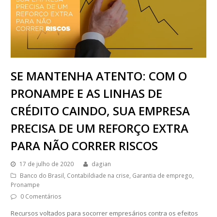
SE MANTENHA ATENTO: COM O
PRONAMPE E AS LINHAS DE
CRÉDITO CAINDO, SUA EMPRESA
PRECISA DE UM REFORÇO EXTRA
PARA NÃO CORRER RISCOS
17 de julho de 2020
dagian
Banco do Brasil
,
Contabildiade na crise
,
Garantia de emprego
,
Pronampe
0 Comentários
Recursos voltados para socorrer empresários contra os efeitos