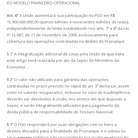
DO MODELO FINANCEIRO-OPERACIONAL
Art. 6º
A União aumentará sua participação no FGO em R$
15.900.000.000,00 (quinze bilhões e novecentos milhões de reais),
independentemente do limite estabelecido nos arts. 7º e 8º da Lei
nº 12.087, de 11 de novembro de 2009, exclusivamente para
cobertura das operações contratadas no âmbito do Pronampe.
§ 1º A integralização adicional de cotas pela União de que trata
este artigo será realizada por ato da Sepec do Ministério da
Economia.
§ 2º O valor não utilizado para garantia das operações
contratadas no prazo previsto no caput do art. 3º desta Lei, assim
como os valores recuperados, inclusive no caso de inadimplência,
deverão ser devolvidos à União, nos termos em que dispuser a
Sepec, e serão integralmente utilizados para pagamento da
dívida pública de responsabilidade do Tesouro Nacional.
§ 3º O FGO responderá por suas obrigações com os bens e
direitos alocados para a finalidade do Pronampe, e o cotista ou
seus agentes públicos não responderão por qualquer obrigação