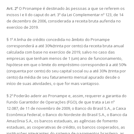
Art. 2º
O Pronampe é destinado às pessoas a que se referem os
incisos I e II do caput do art. 3º da Lei Complementar nº 123, de 14
de dezembro de 2006, considerada a receita bruta auferida no
exercício de 2019.
§ 1º A linha de crédito concedida no âmbito do Pronampe
corresponderá a até 30%(trinta por cento) da receita bruta anual
calculada com base no exercício de 2019, salvo no caso das
empresas que tenham menos de 1 (um) ano de funcionamento,
hipótese em que o limite do empréstimo corresponderá a até 50%
(cinquenta por cento) do seu capital social ou a até 30% (trinta por
cento) da média de seu faturamento mensal apurado desde o
início de suas atividades, o que for mais vantajoso.
§ 2º Poderão aderir ao Pronampe e, assim, requerer a garantia do
Fundo Garantidor de Operações (FGO), de que trata a Lei nº
12.087, de 11 de novembro de 2009, o Banco do Brasil S.A., a Caixa
Econômica Federal, o Banco do Nordeste do Brasil S.A., o Banco da
Amazônia S.A., os bancos estaduais, as agências de fomento
estaduais, as cooperativas de crédito, os bancos cooperados, as
instituições integrantes do sistema de pagamentos brasileiro, as