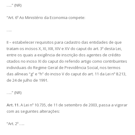
…..” (NR)
“Art. 6º Ao Ministério da Economia compete:
…..
II – estabelecer requisitos para cadastro das entidades de que
tratam os incisos X, XI, XIII, XIV e XV do caput do art. 3º desta Lei,
entre os quais a exigência de inscrição dos agentes de crédito
citados no inciso XI do caput do referido artigo como contribuintes
individuais do Regime Geral de Previdência Social, nos termos
das alíneas “g” e “h” do inciso V do caput do art. 11 da Lei nº 8.213,
de 24 de julho de 1991.
…..” (NR)
Art. 11.
A Lei nº 10.735, de 11 de setembro de 2003, passa a vigorar
com as seguintes alterações:
“Art. 2º …..