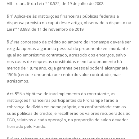
VIII – o art. 6º da Lei nº 10.522, de 19 de julho de 2002.
§ 1º Aplica-se às instituições financeiras públicas federais a
dispensa prevista no caput deste artigo, observado o disposto na
Lei nº 13.898, de 11 de novembro de 2019.
§ 2º Na concessão de crédito ao amparo do Pronampe deverá ser
exigida apenas a garantia pessoal do proponente em montante
igual ao empréstimo contratado, acrescido dos encargos, salvo
nos casos de empresas constituídas e em funcionamento há
menos de 1 (um) ano, cuja garantia pessoal poderá alcançar até
150% (cento e cinquenta por cento) do valor contratado, mais
acréscimos.
Art. 5º
Na hipótese de inadimplemento do contratante, as
instituições financeiras participantes do Pronampe farão a
cobrança da dívida em nome próprio, em conformidade com as
suas políticas de crédito, e recolherão os valores recuperados ao
FGO, relativos a cada operação, na proporção do saldo devedor
honrado pelo Fundo.
§ 1º Na cobrança do crédito inadimplido garantido por recursos