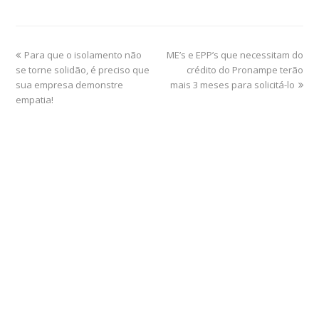
Para que o isolamento não
ME’s e EPP’s que necessitam do
se torne solidão, é preciso que
crédito do Pronampe terão
sua empresa demonstre
mais 3 meses para solicitá-lo
empatia!
Home
Sobre
Serviços Online
Blog
Contato